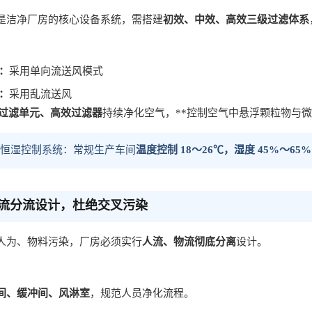
是洁净厂房的核心设备系统，需搭建
初效、中效、高效三级过滤体系
：
采用单向流送风模式
：
采用乱流送风
机过滤单元、高效过滤器
持续净化空气，**控制空气中悬浮颗粒物与
套恒温恒湿控制系统：常规生产车间
温度控制 18～26℃，湿度 45%～65%
流分流设计，杜绝交叉污染
人为、物料污染，厂房必须实行
人流、物流彻底分离
设计。
间、缓冲间、风淋室
，规范人员净化流程。