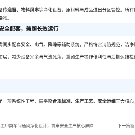
备
传递窗、物料风淋
等净化设备，原材料与成品进出分区管控。所有
染物。
安全配套，兼顾长效运行
需同步配套
安全、电气、降噪
等辅助系统，严格符合消防规范，洁净
布局，减少设备冗余与气流死角，兼顾生产操作便利性与后期运维检
是一项系统性工程，需平衡
合规标准、生产工艺、安全运维
三大核心
化工甲类车间通风净化设计，筑牢安全生产核心屏障
下一篇新