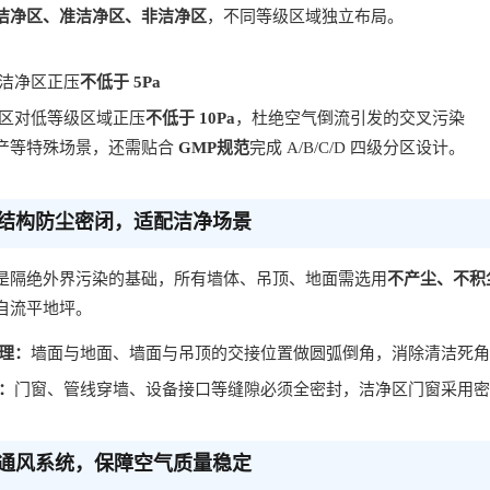
洁净区、准洁净区、非洁净区
，不同等级区域独立布局。
洁净区正压
不低于 5Pa
区对低等级区域正压
不低于 10Pa
，杜绝空气倒流引发的交叉污染
产等特殊场景，还需贴合
GMP规范
完成 A/B/C/D 四级分区设计。
结构防尘密闭，适配洁净场景
是隔绝外界污染的基础，所有墙体、吊顶、地面需选用
不产尘、不积
自流平地坪。
理：
墙面与地面、墙面与吊顶的交接位置做圆弧倒角，消除清洁死角
：
门窗、管线穿墙、设备接口等缝隙必须全密封，洁净区门窗采用
通风系统，保障空气质量稳定