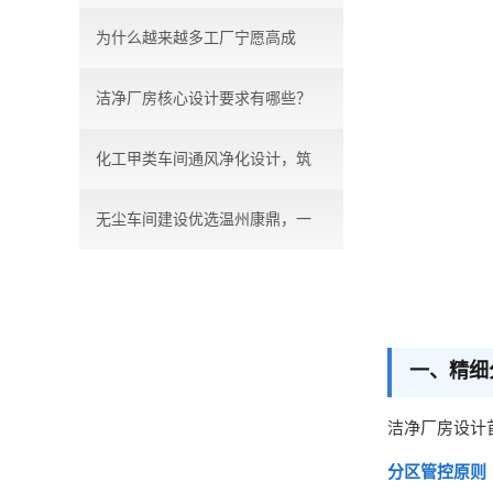
为什么越来越多工厂宁愿高成
洁净厂房核心设计要求有哪些？
本，...
化工甲类车间通风净化设计，筑
无尘车间建设优选温州康鼎，一
牢...
站...
一、精细
洁净厂房设计
分区管控原则