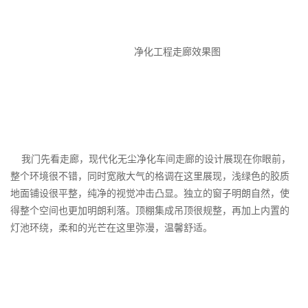
净化工程
走廊效果图
我门先看走廊，现代化
无尘净化车间
走廊的设计展现在你眼前，
整个环境很不错，同时宽敞大气的格调在这里展现，浅绿色的胶质
地面铺设很平整，纯净的视觉冲击凸显。独立的窗子明朗自然，使
得整个空间也更加明朗利落。顶棚集成吊顶很规整，再加上内置的
灯池环绕，柔和的光芒在这里弥漫，温馨舒适。