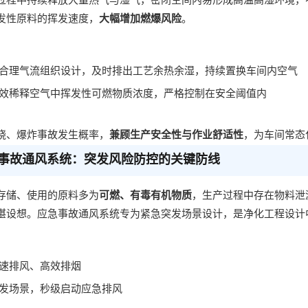
过程中持续释放大量热气与湿气，密闭空间内易形成高温高湿环境，
发性原料的挥发速度，
大幅增加燃爆风险
。
合理气流组织设计，及时排出工艺余热余湿，持续置换车间内空气
效稀释空气中挥发性可燃物质浓度，严格控制在安全阈值内
烧、爆炸事故发生概率，
兼顾生产安全性与作业舒适性
，为车间常态
事故通风系统：突发风险防控的关键防线
存储、使用的原料多为
可燃、有毒有机物质
，生产过程中存在物料泄
堪设想。应急事故通风系统专为紧急突发场景设计，是净化工程设计
速排风、高效排烟
发场景，秒级启动应急排风