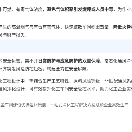
中可燃、有毒气体浓度，
避免气体积聚引发燃爆或人员中毒
，为作业
产生的高温烟气与有毒有害气体，快速疏散车间积聚热量，
降低火势
员与财产损失。
的安全运营，离不开
日常防护与应急防护的双重保障
。常态化通风净
补齐突发风险防控短板，构建全方位安全屏障。
化工程设计中，需结合生产工艺特性、原料风险等级，**匹配通风
通风净化设计，可有效提升化工车间安全管控水平，助力化工企业实
无尘车间建设优选温州康鼎，一站式净化工程解决方案赋能企业高效生产