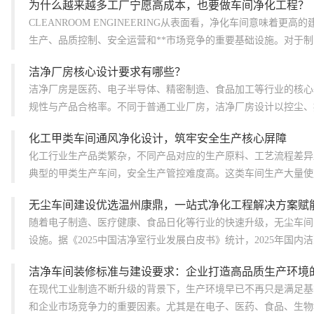
为什么越来越多工厂宁愿高成本，也要做车间净化工程？
CLEANROOM ENGINEERING从表面看，净化车间意味着
生产、品质控制、安全运营和**市场竞争的重要基础设施。对于制药
洁净厂房核心设计要求有哪些？
洁净厂房是医药、电子半导体、精密制造、食品加工等行业的核心
规性与产品合格率。不同于普通工业厂房，洁净厂房设计以控尘、控
化工甲类车间通风净化设计，筑牢安全生产核心屏障
化工行业生产品类繁杂，不同产品对应的生产原料、工艺流程差异
典型的甲类生产车间，安全生产管控难度高。这类车间生产大量使用
无尘车间建设优选温州康鼎，一站式净化工程解决方案赋
随着电子制造、医疗健康、食品日化等行业的快速升级，无尘车间
设施。据《2025中国洁净室行业发展白皮书》统计，2025年国内洁
洁净车间装修标准与建设要求：企业打造高品质生产环境
在现代工业制造不断升级的背景下，生产环境早已不再只是满足基
和企业市场竞争力的重要因素。尤其是在电子、医药、食品、生物科