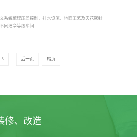
文系统梳理压差控制、排水设施、地面工艺及天花密封
同洁净等级车间...
5
···
后一页
尾页
装修、改造