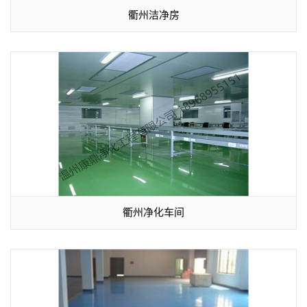
衢州洁净房
衢州净化车间