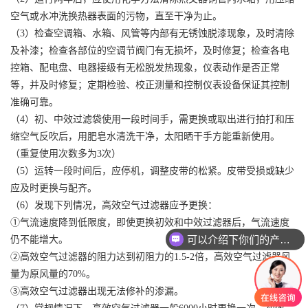
空气或水冲洗换热器表面的污物，直至干净为止。
（
3）检查空调箱、水箱、风管等内部有无锈蚀脱漆现象，及时清除
及补漆；检查各部位的空调节阀门有无损坏，及时修复；检查各电
控箱、配电盘、电器接级有无松脱发热现象，仪表动作是否正常
等，并及时修复；定期检验、校正测量和控制仪表设备保证其控制
准确可靠。
（
4）初、中效过滤袋使用一段时间手，需更换或取出进行拍打和压
缩空气反吹后，用肥皂水清洗干净，太阳晒干手方能重新使用。
（重复使用次数多为3次）
（
5）运转一段时间后，应停机，调整皮带的松紧。皮带受损或缺少
应及时更换与配齐。
（
6）发现下列情况，高效空气过滤器应予更换：
①气流速度降到低限度，即使更换初效和中效过滤器后，气流速度
可以介绍下你们的产品么
仍不能增大。
②高效空气过滤器的阻力达到初阻力的1.5-2倍，高效空气过滤器风
量为原风量的70%。
③高效空气过滤器出现无法修补的渗漏。