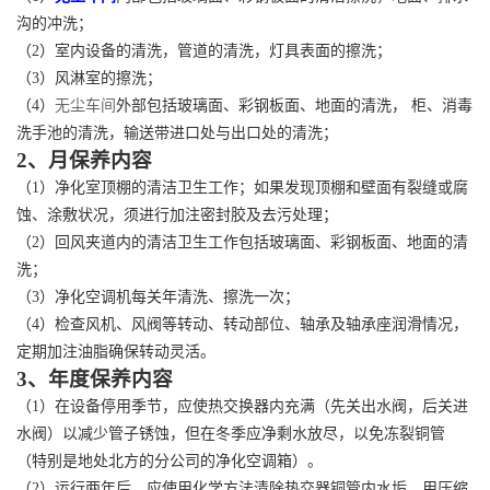
沟的冲洗；
（
2）室内设备的清洗，管道的清洗，灯具表面的擦洗；
（
3）风淋室的擦洗；
（
4）
无尘车间
外部包括玻璃面、彩钢板面、地面的清洗， 柜、消毒
洗手池的清洗，输送带进口处与出口处的清洗；
2、月保养内容
（
1）净化室顶棚的清洁卫生工作；如果发现顶棚和壁面有裂缝或腐
蚀、涂敷状况，须进行加注密封胶及去污处理；
（
2）回风夹道内的清洁卫生工作包括玻璃面、彩钢板面、地面的清
洗；
（
3）净化空调机每关年清洗、擦洗一次；
（
4）检查风机、风阀等转动、转动部位、轴承及轴承座润滑情况，
定期加注油脂确保转动灵活。
3、年度保养内容
（
1）在设备停用季节，应使热交换器内充满（先关出水阀，后关进
水阀）以减少管子锈蚀，但在冬季应净剩水放尽，以免冻裂铜管
（特别是地处北方的分公司的净化空调箱）。
（
2）运行两年后，应使用化学方法清除热交器铜管内水垢，用压缩